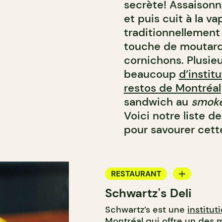
secrète! Assaisonn
et puis cuit à la va
traditionnellement
touche de moutard
cornichons. Plusie
beaucoup
d’instit
restos de Montréal
sandwich au
smok
Voici notre liste d
pour savourer cette
RESTAURANT
Schwartz's Deli
COMPTOIR
Schwartz’s est une
institut
BOUCHERIE
Montréal qui offre un des 