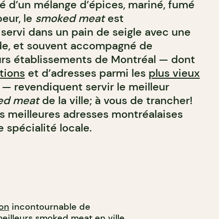
é d’un mélange d’épices, mariné, fumé
peur, le
smoked meat
est
 servi dans un pain de seigle avec une
e, et souvent accompagné de
urs établissements de Montréal — dont
utions
et d’adresses parmi les
plus vieux
— revendiquent servir le meilleur
ed meat
de la ville; à vous de trancher!
es meilleures adresses montréalaises
 spécialité locale.
ion
incontournable de
meilleurs smoked meat en ville