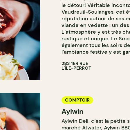
le détour! Véritable incont
Vaudreuil-Soulanges, cet ét
réputation autour de ses ex
viande en vedette : un des
L’atmosphère y est très cha
rustique et unique. Le Smo
également tous les soirs d
l’ambiance festive y est gar
283 1ER RUE
L'ÎLE-PERROT
COMPTOIR
Aylwin
Aylwin Deli, c’est la petit
marché Atwater, Aylwin BBQ.