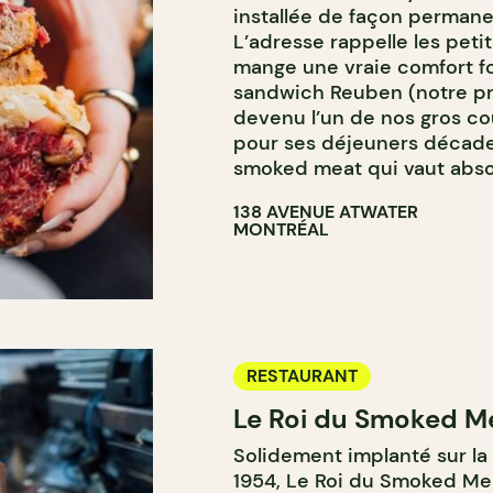
installée de façon permanen
L’adresse rappelle les peti
mange une vraie comfort f
sandwich Reuben (notre pré
devenu l’un de nos gros 
pour ses déjeuners décade
smoked meat qui vaut abso
138 AVENUE ATWATER
MONTRÉAL
RESTAURANT
Le Roi du Smoked M
Solidement implanté sur la
1954, Le Roi du Smoked Meat