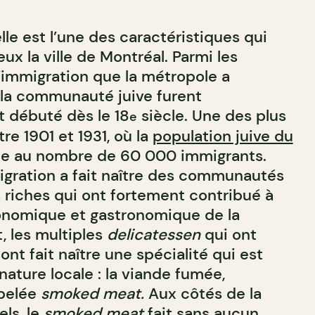
elle est l’une des caractéristiques qui
ux la ville de Montréal. Parmi les
’immigration que la métropole a
 la communauté juive furent
nt débuté dès le 18
siècle. Une des plus
e
re 1901 et 1931, où la
population juive du
ée au nombre de 60 000 immigrants.
gration a fait naître des communautés
s riches qui ont fortement contribué à
économique et gastronomique de la
, les multiples
delicatessen
qui ont
 ont fait naître une spécialité qui est
nature locale : la viande fumée,
pelée
smoked meat.
Aux côtés de la
ls, le
smoked meat
fait sans aucun