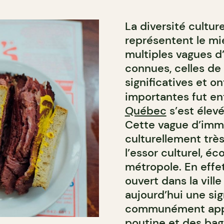
La diversité cultur
représentent le mie
multiples vagues d
connues, celles de
significatives et o
importantes fut ent
Québec
s’est élev
Cette vague d’immi
culturellement trè
l’essor culturel, 
métropole. En effet
ouvert dans la ville
aujourd’hui une sig
communément ap
poutine et des bage