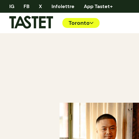
IG
FB
X
Infolettre
App Tastet+
Toronto