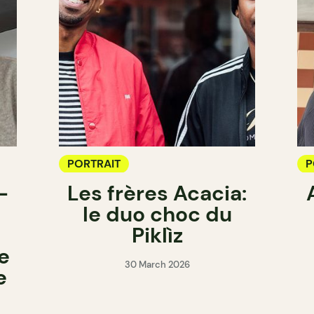
PORTRAIT
P
-
Les frères Acacia:
le duo choc du
Piklìz
e
30 March 2026
e