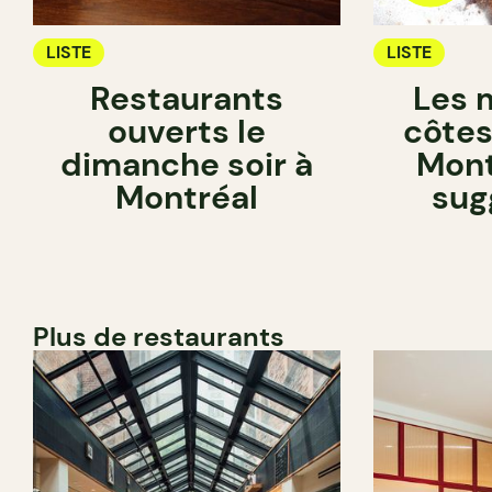
LISTE
LISTE
Restaurants
Les 
ouverts le
côtes
dimanche soir à
Mont
Montréal
sug
Plus de restaurants