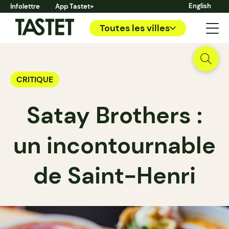
English
Infolettre
App Tastet+
Toutes les villes
CRITIQUE
Satay Brothers :
un incontournable
de Saint-Henri