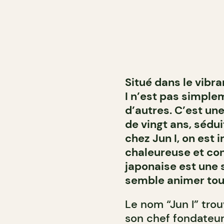
Situé dans le vibr
I n’est pas simple
d’autres. C’est une
de vingt ans, sédui
chez Jun I, on es
chaleureuse et conv
japonaise est une 
semble animer tou
Le nom “Jun I” trou
son chef fondateur