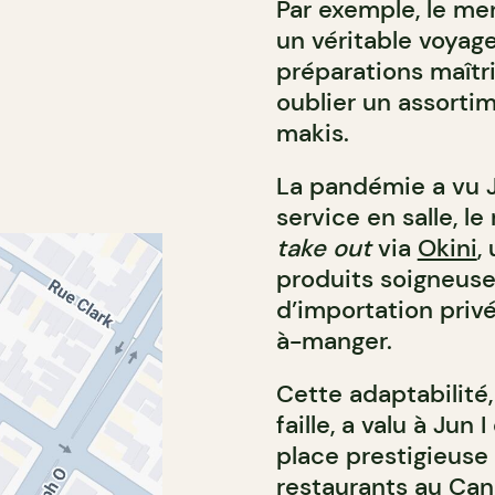
Par exemple, le me
un véritable voyage
préparations maîtr
oublier un assorti
makis.
La pandémie a vu Ju
service en salle, 
take out
via
Okini
,
produits soigneuse
d’importation priv
à-manger.
Cette adaptabilité
faille, a valu à Ju
place prestigieus
restaurants au Ca