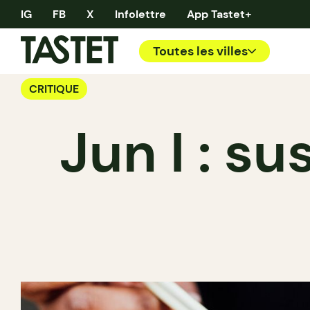
IG
FB
X
Infolettre
App Tastet+
Toutes les villes
CRITIQUE
Jun I : s