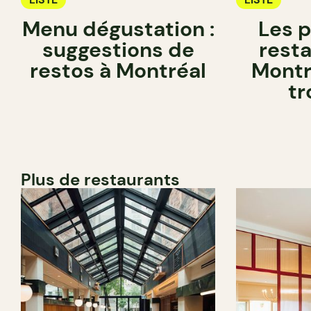
Menu dégustation :
Les 
suggestions de
rest
restos à Montréal
Montré
tr
Plus de restaurants