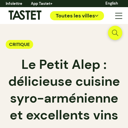
English
Infolettre
App Tastet+
Toutes les villes
CRITIQUE
Le Petit Alep :
délicieuse cuisine
syro-arménienne
et excellents vins