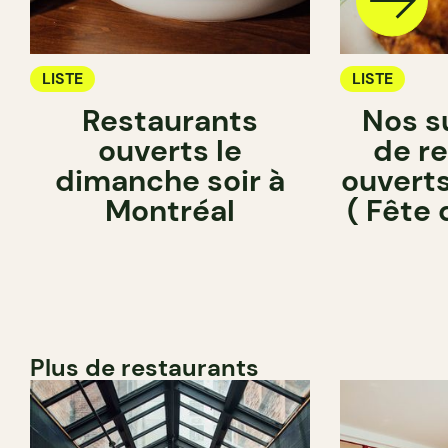
LISTE
LISTE
Restaurants
Nos s
ouverts le
de r
dimanche soir à
ouverts 
Montréal
( Fête
Plus de restaurants