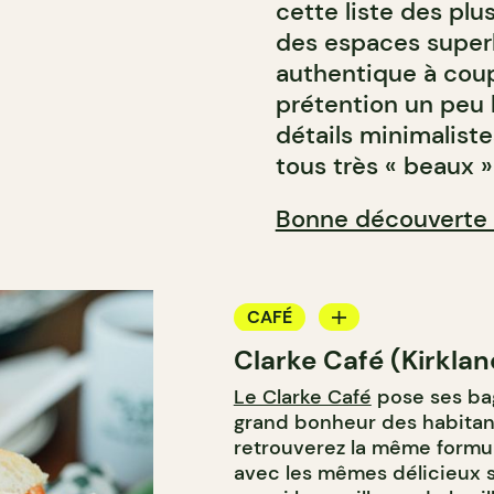
cette liste des pl
des espaces superb
authentique à coupe
prétention un peu 
détails minimaliste
tous très « beaux »
Bonne découverte 
CAFÉ
Clarke Café (Kirklan
Le Clarke Café
pose ses bag
grand bonheur des habitants
retrouverez la même formule
avec les mêmes délicieux s