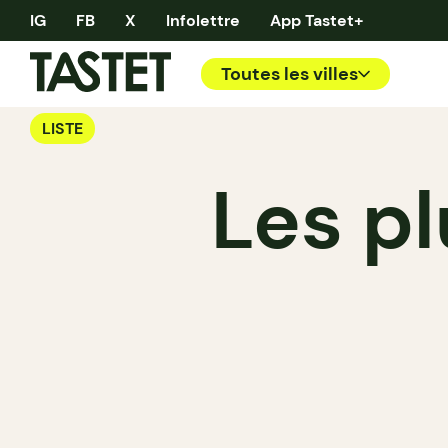
IG
FB
X
Infolettre
App Tastet+
Toutes les villes
LISTE
Les p