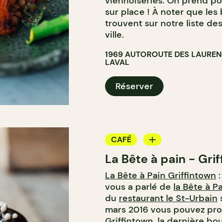
viennoiseries. On prend p
sur place ! À noter que les
trouvent sur notre liste de
ville.
1969 AUTOROUTE DES LAUREN
LAVAL
Réserver
CAFÉ
La Bête à pain - Gri
BOULANGERIE
La Bête à Pain Griffintown
:
COMPTOIR
vous a parlé de
la Bête à P
CAVISTE
du
restaurant le St-Urbain
s
mars 2016 vous pouvez prof
Griffintown, la dernière
bou