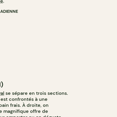
le
.
ADIENNE
l)
al
se sépare en trois sections.
n est confrontés à une
ain frais. À droite, on
ne magnifique offre de