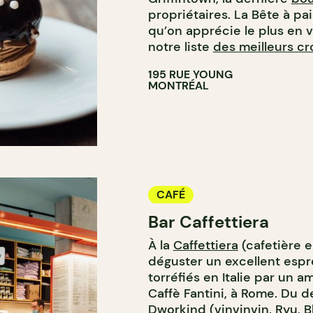
propriétaires. La Bête à pa
qu’on apprécie le plus en vil
notre liste
des meilleurs cr
195 RUE YOUNG
MONTRÉAL
CAFÉ
Bar Caffettiera
À la
Caffettiera
(cafetière e
déguster un excellent espre
torréfiés en Italie par un a
Caffè Fantini, à Rome. Du 
Dworkind (
vinvinvin
,
Ryu
,
B