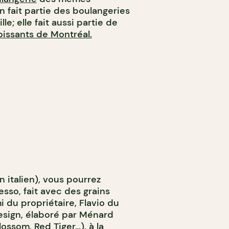
in fait partie des boulangeries
le; elle fait aussi partie de
oissants de Montréal.
n italien), vous pourrez
sso, fait avec des grains
mi du propriétaire, Flavio du
design, élaboré par Ménard
lossom
,
Red Tiger
…), à la