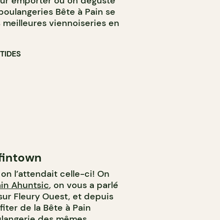
our emporter ou on déguste
 boulangeries Bête à Pain se
s meilleures viennoiseries en
TIDES
ffintown
 on l’attendait celle-ci! On
ain Ahuntsic
, on vous a parlé
ur Fleury Ouest, et depuis
iter de la Bête à Pain
langerie
des mêmes