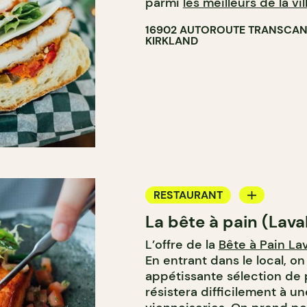
parmi
les meilleurs de la vil
16902 AUTOROUTE TRANSCAN
KIRKLAND
RESTAURANT
La bête à pain (Lava
CAFÉ
L’offre de la
Bête à Pain Lav
PÂTISSERIE
En entrant dans le local, o
BOULANGERIE
appétissante sélection de p
résistera difficilement à u