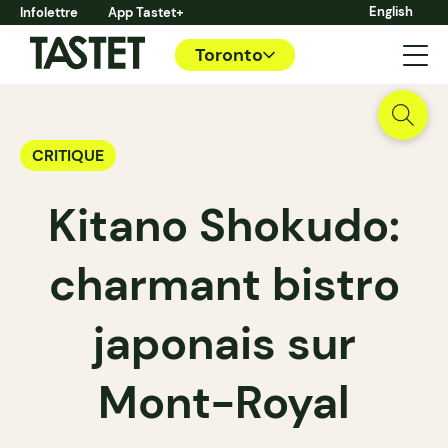
English
Infolettre
App Tastet+
Toronto
CRITIQUE
Kitano Shokudo:
charmant bistro
japonais sur
Mont-Royal