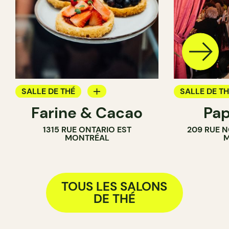
SALLE DE THÉ
SALLE DE T
Farine & Cacao
Pa
PÂTISSERIE
1315 RUE ONTARIO EST
209 RUE 
COMPTOIR
MONTRÉAL
M
CHOCOLATERIE
TOUS LES SALONS
DE THÉ