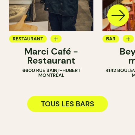
RESTAURANT
BAR
Marci Café -
Bey
BAR
CAVISTE
Restaurant
m
6600 RUE SAINT-HUBERT
4142 BOULE
MONTRÉAL
M
TOUS LES BARS