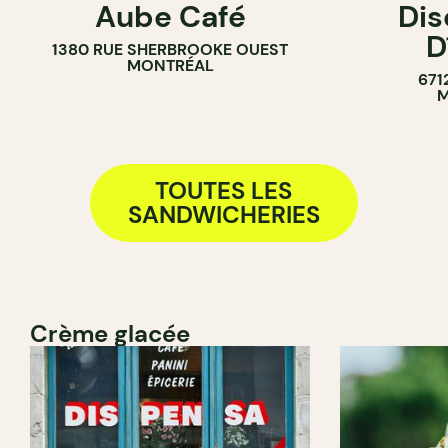
Aube Café
Dis
PÂTISSERIE
D
1380 RUE SHERBROOKE OUEST
BOULANGERIE
MONTRÉAL
671
COMPTOIR
M
TOUTES LES
SANDWICHERIES
Crème glacée