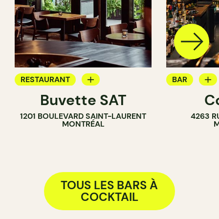
RESTAURANT
BAR
Buvette SAT
C
BAR À VIN
BAR À VIN
1201 BOULEVARD SAINT-LAURENT
4263 R
BAR À COCKTAIL
BAR À COCK
MONTRÉAL
M
TOUS LES BARS À
COCKTAIL