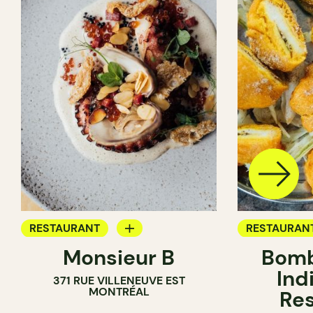
RESTAURANT
RESTAURAN
Monsieur B
Bomb
APPORTEZ VOTRE VIN
APPORTEZ V
Ind
371 RUE VILLENEUVE EST
MONTRÉAL
Res