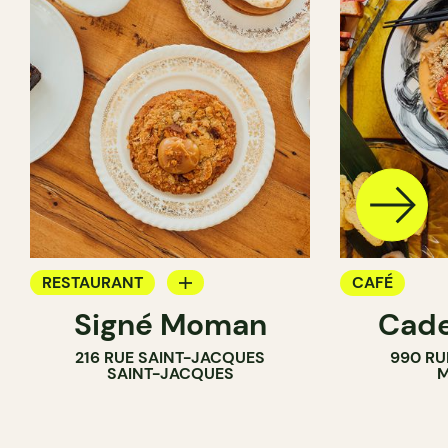
RESTAURANT
CAFÉ
Signé Moman
Cade
CAFÉ
216 RUE SAINT-JACQUES
990 RU
SAINT-JACQUES
M