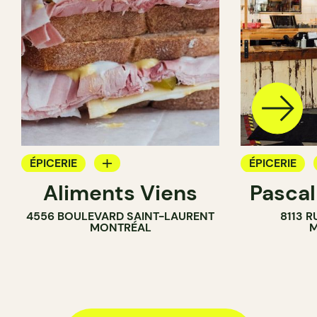
ÉPICERIE
ÉPICERIE
Aliments Viens
Pascal
COMPTOIR
COMPTOIR
4556 BOULEVARD SAINT-LAURENT
8113 R
BOUCHER
BOUCHER
MONTRÉAL
M
SANDWICHERIE
SANDWICHE