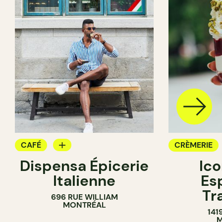
CAFÉ
CRÈMERIE
Dispensa Épicerie
Ic
ÉPICERIE
Italienne
Es
CRÈMERIE
Tr
696 RUE WILLIAM
COMPTOIR
MONTRÉAL
141
M