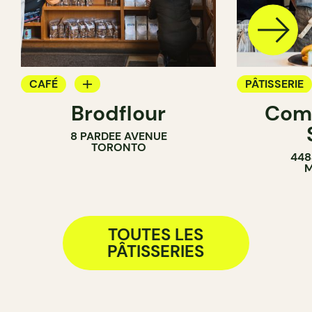
CAFÉ
PÂTISSERIE
Brodflour
Com
PÂTISSERIE
BOULANGER
8 PARDEE AVENUE
BOULANGERIE
COMPTOIR
TORONTO
448
COMPTOIR
M
TOUTES LES
PÂTISSERIES