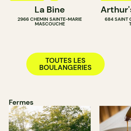
La Bine
Arthur
CAFÉ
COMPTOIR
2966 CHEMIN SAINTE-MARIE
684 SAINT
BOULANGERIE
MASCOUCHE
TOUTES LES
BOULANGERIES
Fermes