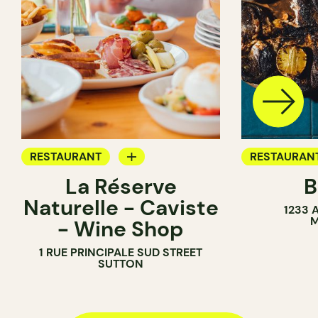
RESTAURANT
RESTAURAN
La Réserve
B
BAR
BAR À VIN
Naturelle - Caviste
1233 
BAR À VIN
M
- Wine Shop
CAVISTE
1 RUE PRINCIPALE SUD STREET
SUTTON