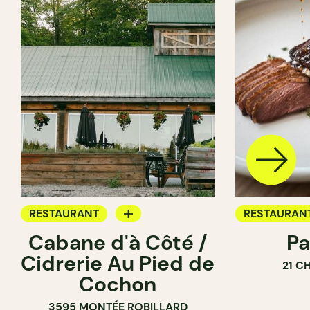
RESTAURANT
RESTAURAN
Cabane d'à Côté /
Pa
FERME
FERME
Cidrerie Au Pied de
21 C
Cochon
3595 MONTÉE ROBILLARD