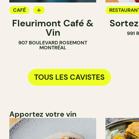
CAFÉ
RESTAURAN
Fleurimont Café &
Sortez
SANDWICHERIE
BAR À VIN
Vin
991 
CAVISTE
CAVISTE
907 BOULEVARD ROSEMONT
MONTRÉAL
TOUS LES CAVISTES
Apportez votre vin