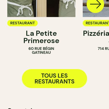
RESTAURANT
RESTAURAN
La Petite
Pizzéria
Primerose
60 RUE BÉGIN
714 R
GATINEAU
TOUS LES
RESTAURANTS