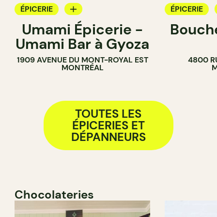
ÉPICERIE
ÉPICERIE
Umami Épicerie -
Bouche
COMPTOIR
COMPTOIR
Umami Bar à Gyoza
BOUCHER
1909 AVENUE DU MONT-ROYAL EST
4800 R
SANDWICHE
MONTRÉAL
M
TOUTES LES
ÉPICERIES ET
DÉPANNEURS
Chocolateries