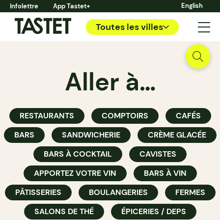
English
Infolettre
App Tastet+
Toutes les villes
Aller à…
RESTAURANTS
COMPTOIRS
CAFÉS
BARS
SANDWICHERIE
CRÈME GLACÉE
BARS À COCKTAIL
CAVISTES
APPORTEZ VOTRE VIN
BARS À VIN
PÂTISSERIES
BOULANGERIES
FERMES
SALONS DE THÉ
ÉPICERIES / DEPS