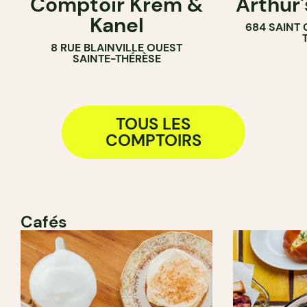
Comptoir Krem &
Arthur
CRÈMERIE
COMPTOIR
Kanel
684 SAINT
COMPTOIR
8 RUE BLAINVILLE OUEST
SAINTE-THÉRÈSE
TOUS LES
COMPTOIRS
Cafés