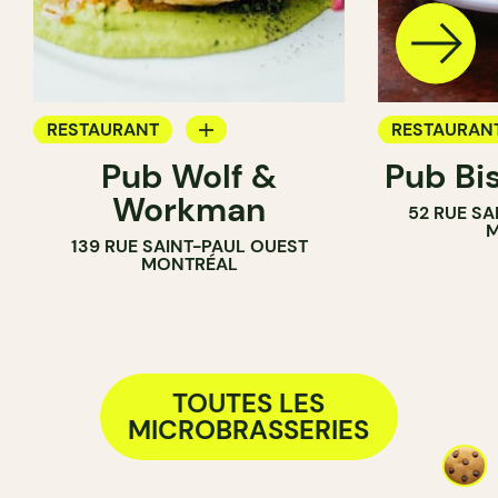
RESTAURANT
RESTAURAN
Pub Wolf &
Pub Bi
BRASSERIE
BAR
Workman
52 RUE SA
BRASSERIE
M
139 RUE SAINT-PAUL OUEST
MONTRÉAL
TOUTES LES
MICROBRASSERIES