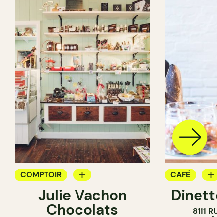
COMPTOIR
CAFÉ
Julie Vachon
Dinett
CHOCOLATERIE
ÉPICERIE
Chocolats
8111 R
CRÈMERIE