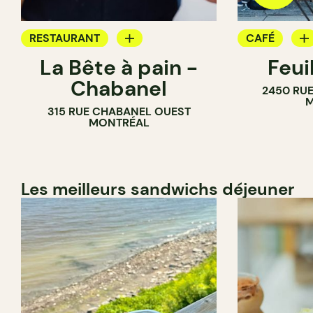
RESTAURANT
CAFÉ
La Bête à pain -
Feui
CAFÉ
PÂTISSERIE
Chabanel
2450 RUE
PÂTISSERIE
M
315 RUE CHABANEL OUEST
BOULANGERIE
MONTRÉAL
Les meilleurs sandwichs déjeuner