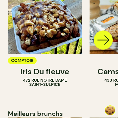
COMPTOIR
Iris Du fleuve
Cams
472 RUE NOTRE DAME
433 RU
SAINT-SULPICE
M
Meilleurs brunchs