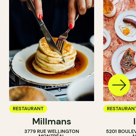
RESTAURANT
RESTAURAN
Millmans
CAFÉ
3779 RUE WELLINGTON
5201 BOULE
BAR À VIN