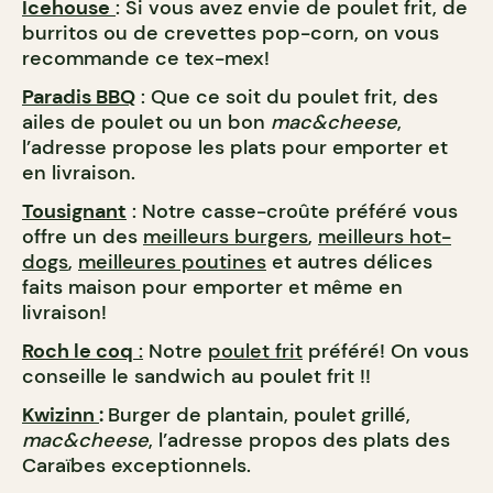
Icehouse
: Si vous avez envie de poulet frit, de
burritos ou de crevettes pop-corn, on vous
recommande ce tex-mex!
Paradis BBQ
: Que ce soit du poulet frit, des
ailes de poulet ou un bon
mac&cheese
,
l’adresse propose les plats pour emporter et
en livraison.
Tousignant
: Notre casse-croûte préféré vous
offre un des
meilleurs burgers
,
meilleurs hot-
dogs
,
meilleures poutines
et autres délices
faits maison pour emporter et même en
livraison!
Roch le coq
:
Notre
poulet frit
préféré! On vous
conseille le sandwich au poulet frit !!
Kwizinn
:
Burger de plantain, poulet grillé,
mac&cheese
, l’adresse propos des plats des
Caraïbes exceptionnels.