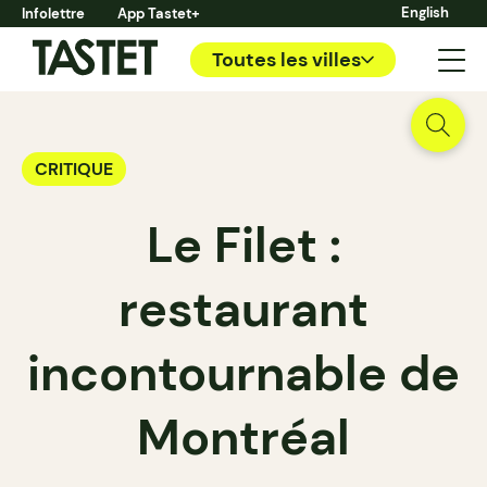
English
Infolettre
App Tastet+
Toutes les villes
CRITIQUE
Le Filet :
restaurant
incontournable de
Montréal