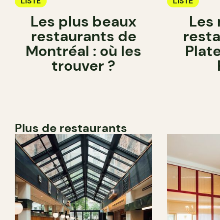
LISTE
LISTE
Les plus beaux
Les 
restaurants de
rest
Montréal : où les
Plat
trouver ?
Plus de restaurants