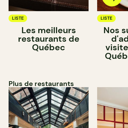
LISTE
LISTE
Les meilleurs
Nos s
restaurants de
d'a
Québec
visit
Québe
Plus de restaurants