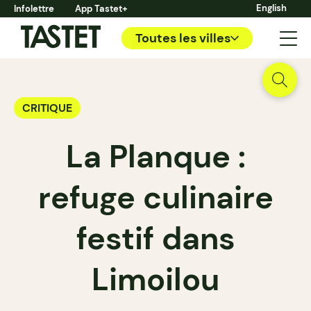
English
Infolettre
App Tastet+
Toutes les villes
CRITIQUE
La Planque :
refuge culinaire
festif dans
Limoilou