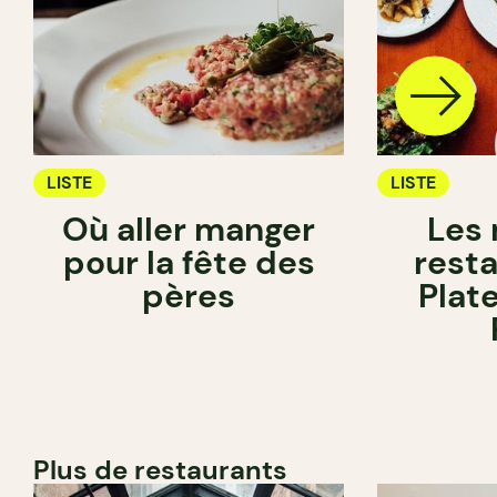
LISTE
LISTE
Où aller manger
Les 
pour la fête des
rest
pères
Plat
Plus de restaurants