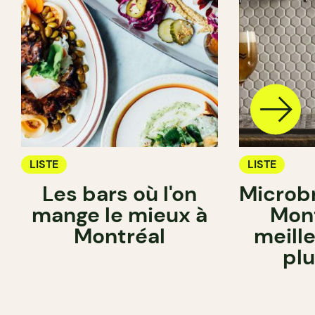
LISTE
LISTE
Les bars où l'on
Microb
mange le mieux à
Mont
Montréal
meille
plu