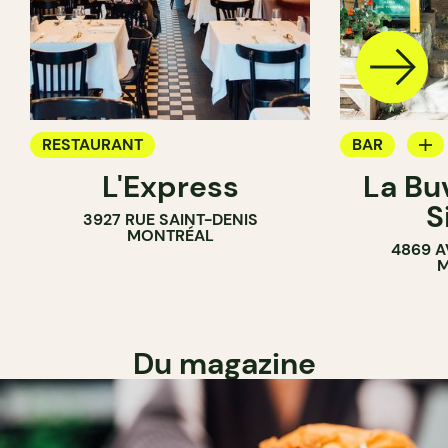
RESTAURANT
BAR
L'Express
La Bu
BAR À VIN
S
3927 RUE SAINT-DENIS
MONTRÉAL
4869 A
M
Du magazine