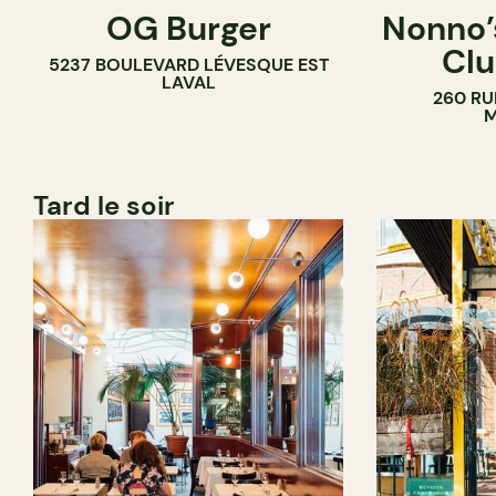
OG Burger
Nonno’s
Clu
5237 BOULEVARD LÉVESQUE EST
LAVAL
260 RU
M
Tard le soir