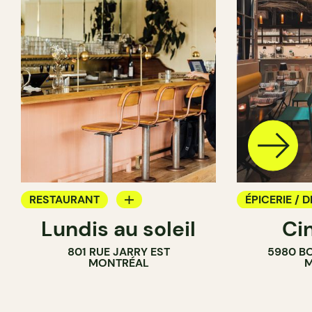
RESTAURANT
ÉPICERIE / D
Lundis au soleil
Ci
BAR À VIN
COMPTOIR
801 RUE JARRY EST
5980 B
CAVISTE
MONTRÉAL
M