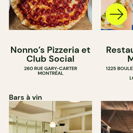
Nonno’s Pizzeria et
Resta
Club Social
M
260 RUE GARY-CARTER
1225 BOUL
MONTRÉAL
L
Bars à vin