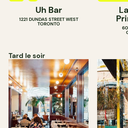
Uh Bar
La
BAR À COCKTAIL
Pr
1221 DUNDAS STREET WEST
TORONTO
60
Tard le soir