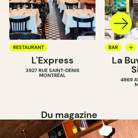
RESTAURANT
BAR
L'Express
La Bu
BAR À VIN
S
3927 RUE SAINT-DENIS
MONTRÉAL
4869 A
M
Du magazine