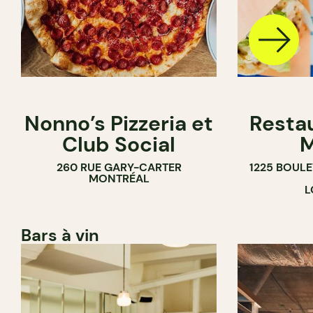
Nonno’s Pizzeria et
Resta
Club Social
M
260 RUE GARY-CARTER
1225 BOUL
MONTRÉAL
L
Bars à vin