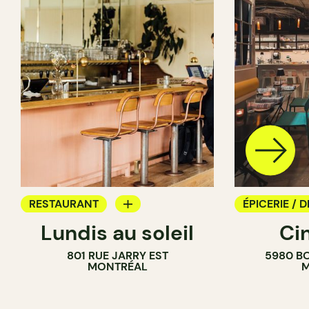
RESTAURANT
ÉPICERIE / D
Lundis au soleil
Ci
BAR À VIN
COMPTOIR
801 RUE JARRY EST
5980 B
CAVISTE
MONTRÉAL
M