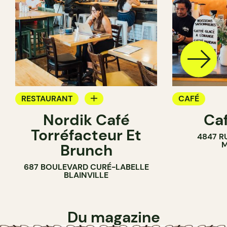
RESTAURANT
CAFÉ
Nordik Café
Caf
CAFÉ
Torréfacteur Et
4847 R
M
Brunch
687 BOULEVARD CURÉ-LABELLE
BLAINVILLE
Du magazine