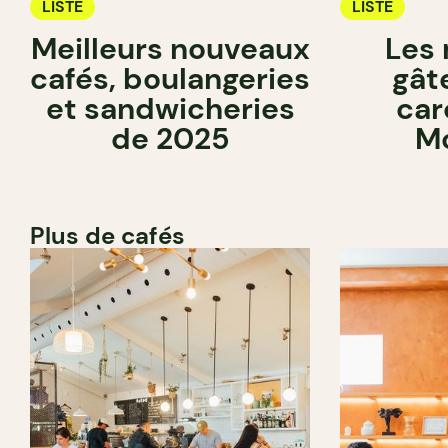
LISTE
LISTE
Meilleurs nouveaux
Les 
cafés, boulangeries
gât
et sandwicheries
car
de 2025
Mo
Plus de cafés