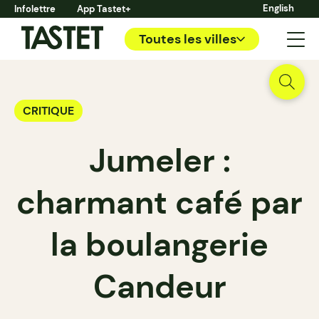
English
Infolettre
App Tastet+
Toutes les villes
CRITIQUE
Jumeler :
charmant café par
la boulangerie
Candeur