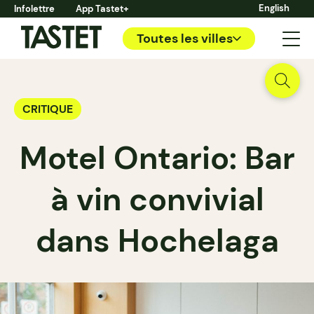
English
Infolettre
App Tastet+
Toutes les villes
CRITIQUE
Motel Ontario: Bar
à vin convivial
dans Hochelaga