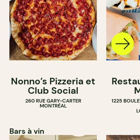
Nonno’s Pizzeria et
Resta
Club Social
M
260 RUE GARY-CARTER
1225 BOUL
MONTRÉAL
L
Bars à vin