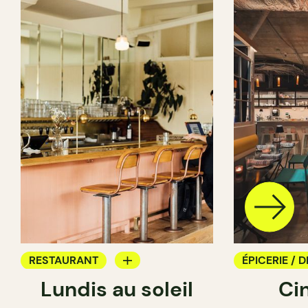
RESTAURANT
ÉPICERIE / D
Lundis au soleil
Ci
BAR À VIN
COMPTOIR