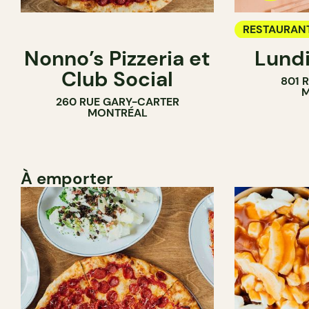
RESTAURAN
Nonno’s Pizzeria et
Lundi
BAR À VIN
Club Social
801 
M
260 RUE GARY-CARTER
MONTRÉAL
À emporter