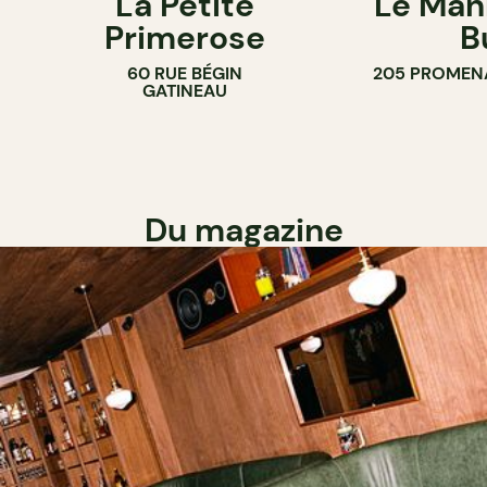
La Petite
Le Man
Primerose
B
60 RUE BÉGIN
205 PROMEN
GATINEAU
Du magazine