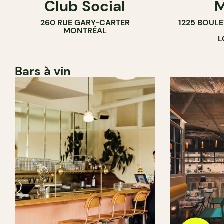
Club Social
M
260 RUE GARY-CARTER
1225 BOUL
MONTRÉAL
L
Bars à vin