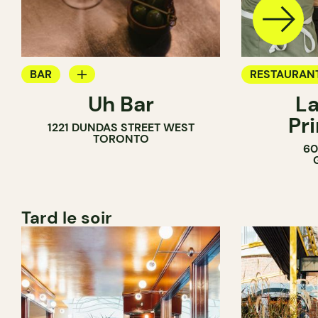
BAR
RESTAURAN
Uh Bar
La
BAR À COCKTAIL
Pr
1221 DUNDAS STREET WEST
TORONTO
60
Tard le soir