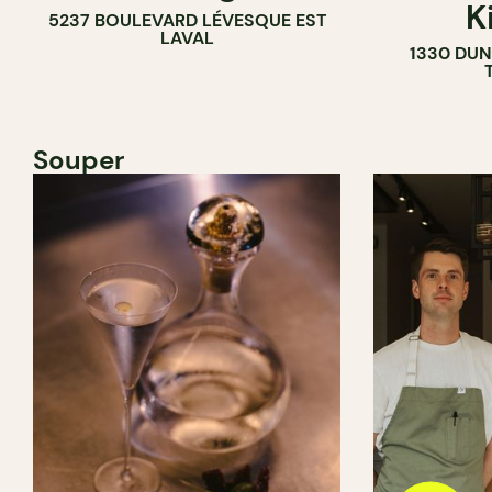
K
5237 BOULEVARD LÉVESQUE EST
LAVAL
1330 DUN
Souper