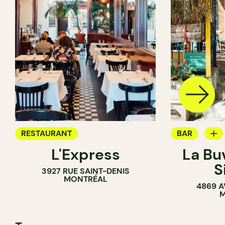
RESTAURANT
BAR
L'Express
La Bu
BAR À VIN
S
3927 RUE SAINT-DENIS
MONTRÉAL
4869 A
M