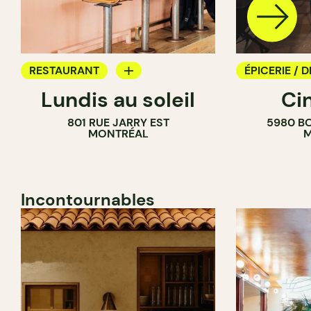
RESTAURANT
ÉPICERIE / D
Lundis au soleil
Ci
BAR À VIN
COMPTOIR
801 RUE JARRY EST
5980 B
CAVISTE
MONTRÉAL
M
Incontournables