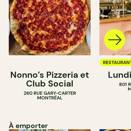
RESTAURAN
Nonno’s Pizzeria et
Lundi
BAR À VIN
Club Social
801 
M
260 RUE GARY-CARTER
MONTRÉAL
À emporter