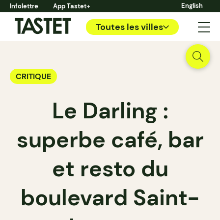
English
Infolettre
App Tastet+
Toutes les villes
CRITIQUE
Le Darling :
superbe café, bar
et resto du
boulevard Saint-