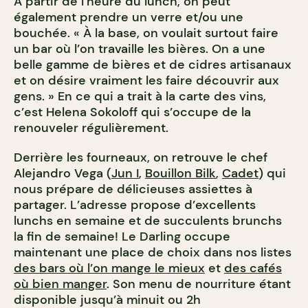
À partir de l’heure du lunch, on peut
également prendre un verre et/ou une
bouchée. « À la base, on voulait surtout faire
un bar où l’on travaille les bières. On a une
belle gamme de bières et de cidres artisanaux
et on désire vraiment les faire découvrir aux
gens. » En ce qui a trait à la carte des vins,
c’est Helena Sokoloff qui s’occupe de la
renouveler régulièrement.
Derrière les fourneaux, on retrouve le chef
Alejandro Vega (
Jun I
,
Bouillon Bilk
,
Cadet
) qui
nous prépare de délicieuses assiettes à
partager. L’adresse propose d’excellents
lunchs en semaine et de succulents brunchs
la fin de semaine! Le Darling occupe
maintenant une place de choix dans nos listes
des bars où l’on mange le mieux
et
des cafés
où bien manger
. Son menu de nourriture étant
disponible jusqu’à minuit ou 2h