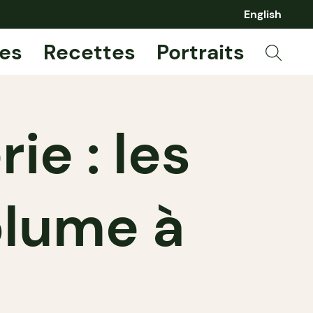
English
es
Recettes
Portraits
ie : les
blume à