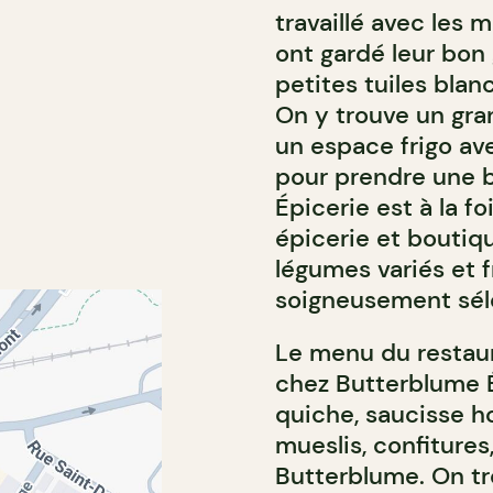
travaillé avec les
ont gardé leur bon 
petites tuiles bla
On y trouve un gra
un espace frigo av
pour prendre une 
Épicerie est à la f
épicerie et boutiqu
légumes variés et f
soigneusement séle
Le menu du restau
chez Butterblume Ép
quiche, saucisse h
mueslis, confitures
Butterblume. On tr