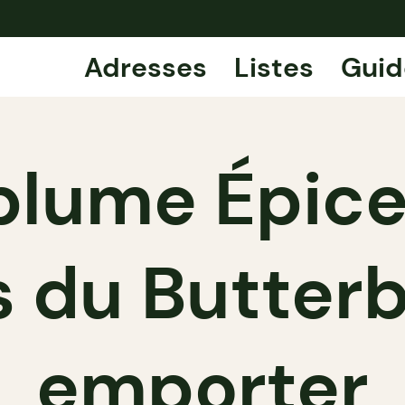
Adresses
Listes
Guid
lume Épicer
s du Butter
emporter