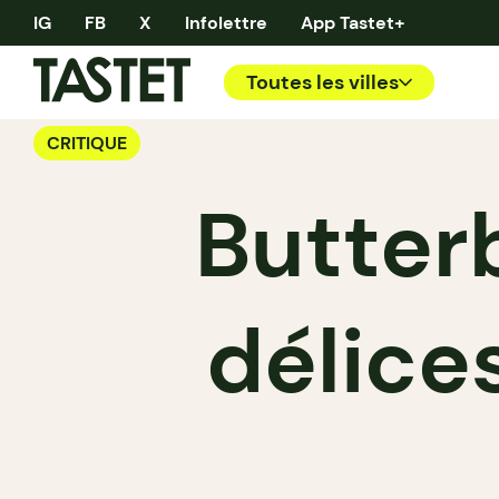
IG
FB
X
Infolettre
App Tastet+
Toutes les villes
CRITIQUE
Butterb
délice