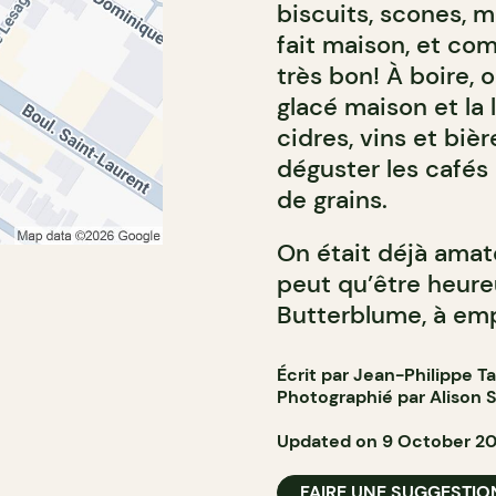
biscuits, scones, 
fait maison, et com
très bon! À boire,
glacé maison et la
cidres, vins et biè
déguster les cafés
de grains.
On était déjà amat
peut qu’être heureu
Butterblume, à emp
Écrit par Jean-Philippe T
Photographié par Alison S
Updated on 9 October 2
FAIRE UNE SUGGESTIO