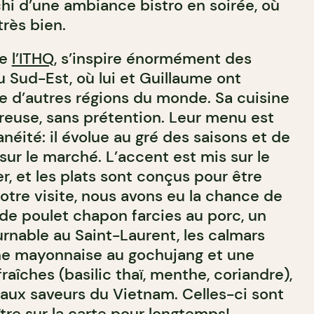
ichi d’une ambiance bistro en soirée, où
très bien.
de
l’ITHQ
, s’inspire énormément des
u Sud-Est, où lui et Guillaume ont
de d’autres régions du monde. Sa cuisine
ureuse, sans prétention. Leur menu est
néité: il évolue au gré des saisons et de
sur le marché. L’accent est mis sur le
er, et les plats sont conçus pour être
otre visite, nous avons eu la chance de
 de poulet chapon farcies au porc, un
urnable au Saint-Laurent, les calmars
 une mayonnaise au gochujang et une
raîches (basilic thaï, menthe, coriandre),
ux saveurs du Vietnam. Celles-ci sont
tre sur la carte pour longtemps!