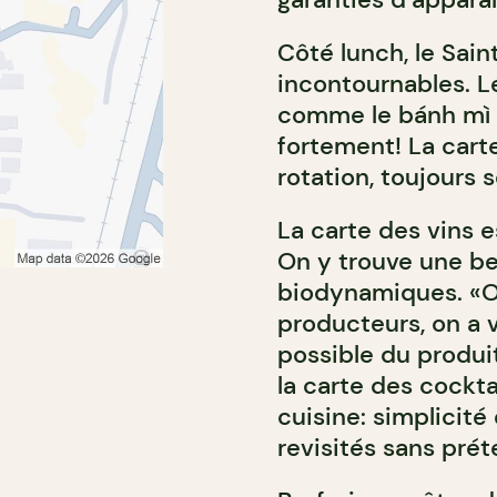
Côté lunch, le Sai
incontournables. L
comme le bánh mì
fortement! La cart
rotation, toujours 
La carte des vins 
On y trouve une bel
biodynamiques. «On
producteurs, on a 
possible du produit
la carte des cockta
cuisine: simplicité
revisités sans prét