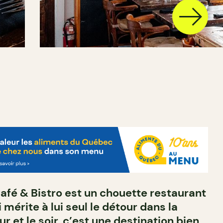
afé & Bistro est un chouette restaurant
 mérite à lui seul le détour dans la
ur et le soir, c’est une destination bien