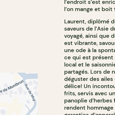
l’endroit s’est enr
l’on mange et boit 
Laurent, diplômé 
saveurs de l’Asie d
voyagé, ainsi que 
est vibrante, savo
une ode à la sponta
ce qui est présent 
local et le saisonni
partagés. Lors de n
déguster des ailes
délice! Un inconto
frits, servis avec
panoplie d’herbes f
rendent hommage a
garanties d’apparaî