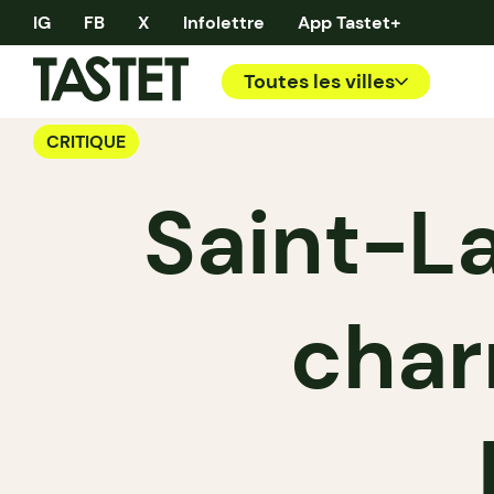
IG
FB
X
Infolettre
App Tastet+
Toutes les villes
CRITIQUE
Saint-La
char