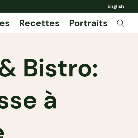
English
es
Recettes
Portraits
& Bistro:
sse à
e