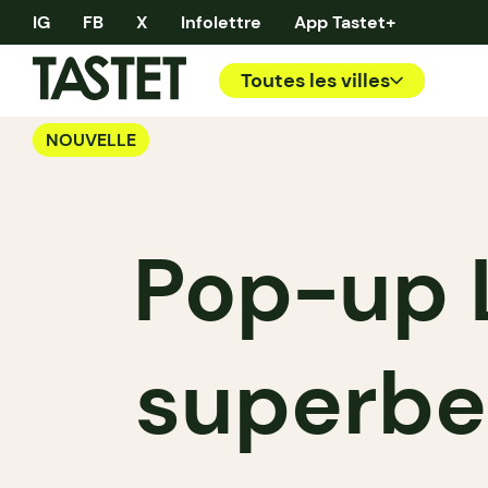
IG
FB
X
Infolettre
App Tastet+
Toutes les villes
NOUVELLE
Pop-up L
superbe