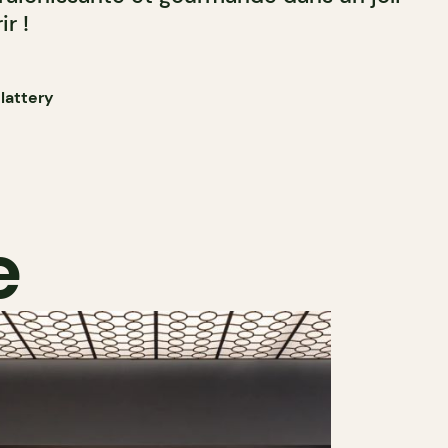
r !
lattery
e