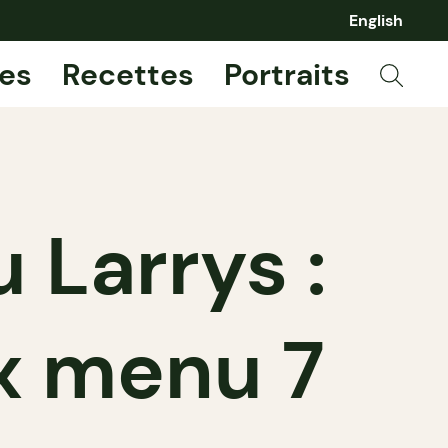
English
es
Recettes
Portraits
 Larrys :
x menu 7