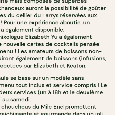
duite mais composée de superbes
chanceux auront la possibilité de goûter
es du cellier du Larrys réservées aux
! Pour une expérience aboutie, un
a également disponible.
 mixologue Elizabeth Yu a également
 nouvelle cartes de cocktails pensée
menu ! Les amateurs de boissons non-
uiront également de boissons (infusions,
ncoctées par Elizabeth et Keaton.
mule se base sur un modèle sans
menu tout inclus et service compris ! Le
deux services (un à 18h et le deuxième
 au samedi.
 chouchous du Mile End promettent
raichissante et gourmande dans un joli