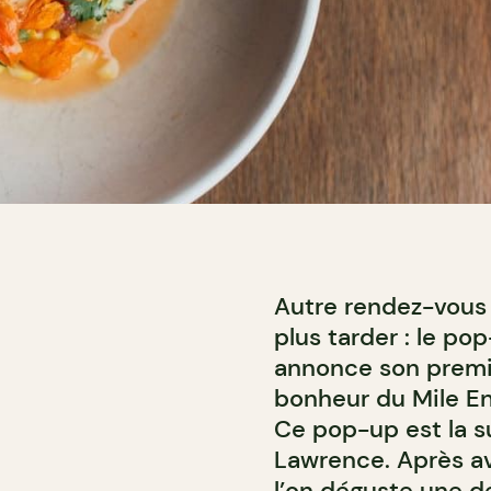
Autre rendez-vous 
plus tarder : le p
annonce son premie
bonheur du Mile En
Ce pop-up est la su
Lawrence. Après av
l’on déguste une d