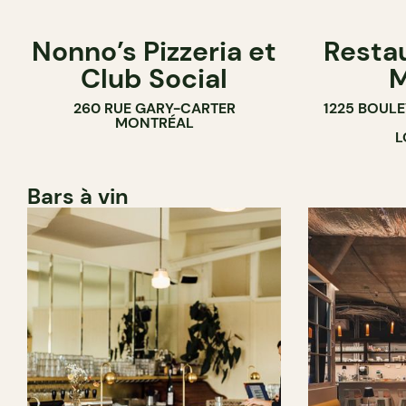
Nonno’s Pizzeria et
Resta
Club Social
M
260 RUE GARY-CARTER
1225 BOUL
MONTRÉAL
L
Bars à vin