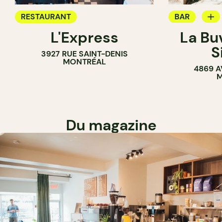
RESTAURANT
BAR
L'Express
La Bu
BAR À VIN
S
3927 RUE SAINT-DENIS
MONTRÉAL
4869 A
M
Du magazine