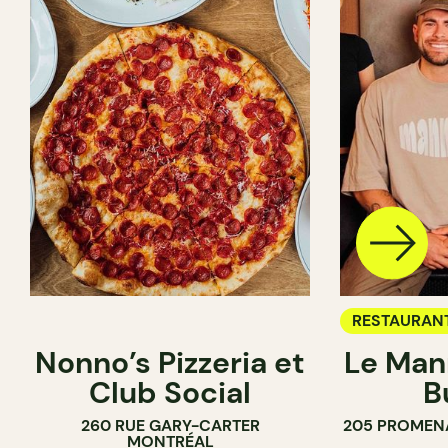
RESTAURAN
Nonno’s Pizzeria et
Le Man
Club Social
B
260 RUE GARY-CARTER
205 PROMEN
MONTRÉAL