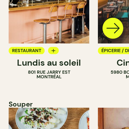
RESTAURANT
ÉPICERIE / D
Lundis au soleil
Ci
BAR À VIN
COMPTOIR
801 RUE JARRY EST
5980 B
CAVISTE
MONTRÉAL
M
Souper