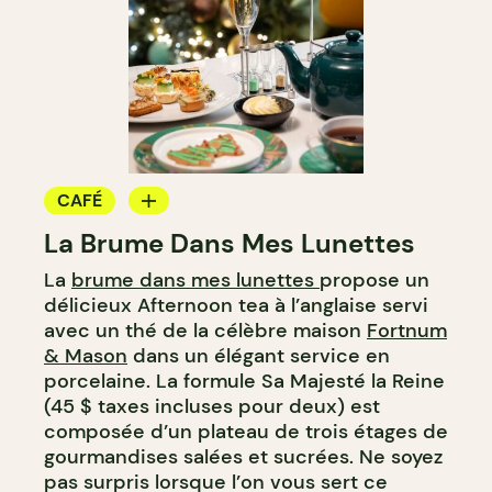
CAFÉ
La Brume Dans Mes Lunettes
SALON DE THÉ
La
brume dans mes lunettes
propose un
COMPTOIR
délicieux Afternoon tea à l’anglaise servi
avec un thé de la célèbre maison
Fortnum
& Mason
dans un élégant service en
porcelaine. La formule Sa Majesté la Reine
(45 $ taxes incluses pour deux) est
composée d’un plateau de trois étages de
gourmandises salées et sucrées. Ne soyez
pas surpris lorsque l’on vous sert ce