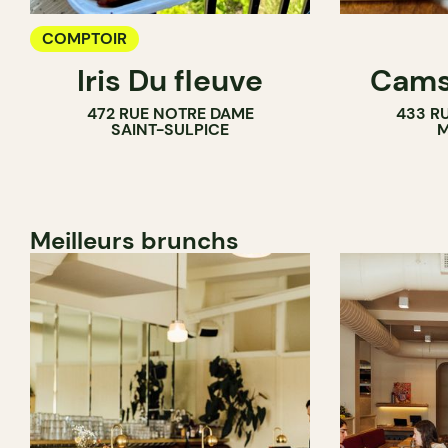
COMPTOIR
Iris Du fleuve
Cams
472 RUE NOTRE DAME
433 RU
SAINT-SULPICE
M
Meilleurs brunchs