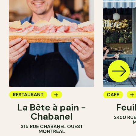
RESTAURANT
CAFÉ
La Bête à pain -
Feui
CAFÉ
PÂTISSERIE
Chabanel
2450 RUE
PÂTISSERIE
M
315 RUE CHABANEL OUEST
BOULANGERIE
MONTRÉAL