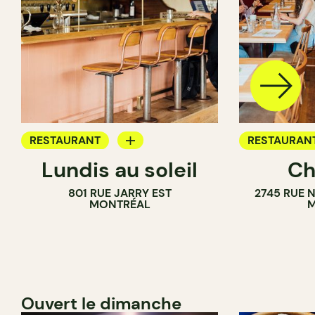
RESTAURANT
RESTAURAN
Lundis au soleil
Ch
BAR À VIN
801 RUE JARRY EST
2745 RUE 
MONTRÉAL
M
Ouvert le dimanche