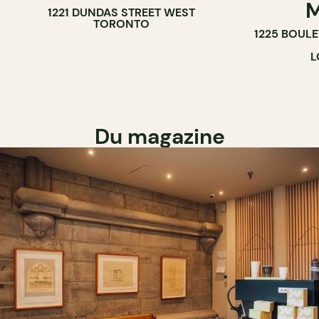
M
1221 DUNDAS STREET WEST
TORONTO
1225 BOUL
L
Du magazine