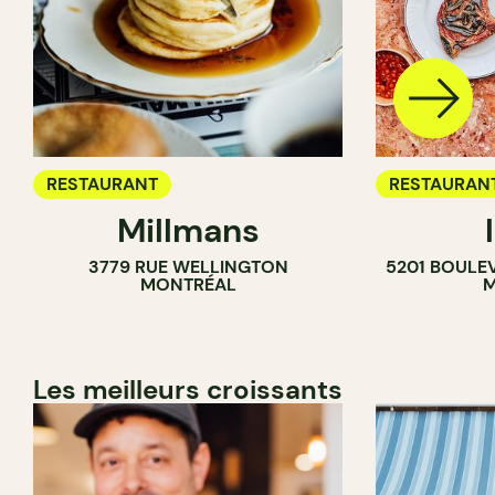
RESTAURANT
RESTAURAN
Millmans
CAFÉ
3779 RUE WELLINGTON
5201 BOULE
BAR À VIN
MONTRÉAL
M
CAVISTE
Les meilleurs croissants