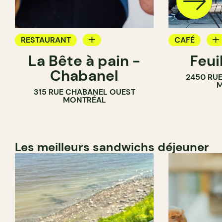
RESTAURANT
CAFÉ
La Bête à pain -
Feui
CAFÉ
PÂTISSERIE
Chabanel
2450 RUE
PÂTISSERIE
M
315 RUE CHABANEL OUEST
BOULANGERIE
MONTRÉAL
Les meilleurs sandwichs déjeuner