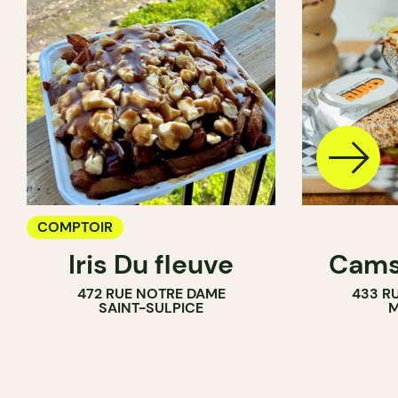
COMPTOIR
Iris Du fleuve
Cams
472 RUE NOTRE DAME
433 RU
SAINT-SULPICE
M