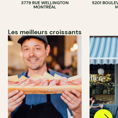
3779 RUE WELLINGTON
5201 BOULE
BAR À VIN
MONTRÉAL
M
CAVISTE
Les meilleurs croissants