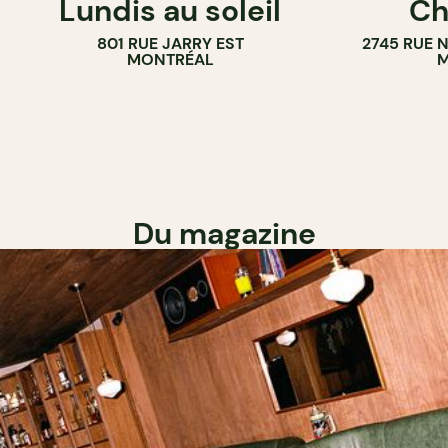
Lundis au soleil
Ch
BAR À VIN
801 RUE JARRY EST
2745 RUE 
MONTRÉAL
M
Du magazine