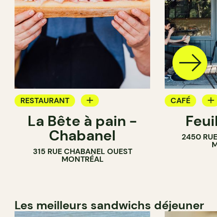
RESTAURANT
CAFÉ
La Bête à pain -
Feui
CAFÉ
PÂTISSERIE
Chabanel
2450 RUE
PÂTISSERIE
M
315 RUE CHABANEL OUEST
BOULANGERIE
MONTRÉAL
Les meilleurs sandwichs déjeuner