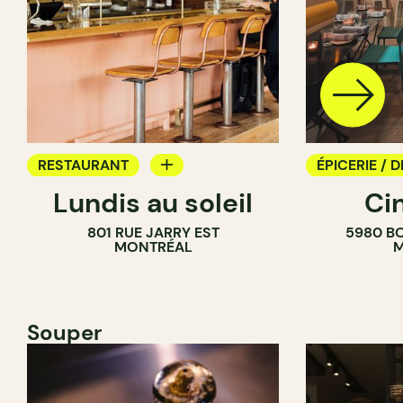
RESTAURANT
ÉPICERIE / D
Lundis au soleil
Ci
BAR À VIN
COMPTOIR
801 RUE JARRY EST
5980 B
CAVISTE
MONTRÉAL
M
Souper