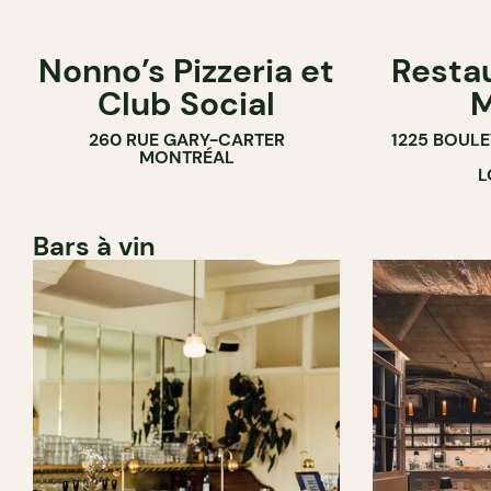
Nonno’s Pizzeria et
Resta
Club Social
M
260 RUE GARY-CARTER
1225 BOUL
MONTRÉAL
L
Bars à vin