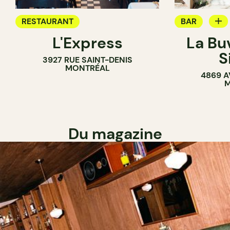
RESTAURANT
BAR
L'Express
La Bu
BAR À VIN
S
3927 RUE SAINT-DENIS
MONTRÉAL
4869 A
M
Du magazine