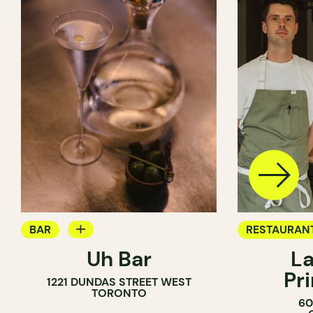
BAR
RESTAURAN
Uh Bar
La
BAR À COCKTAIL
Pr
1221 DUNDAS STREET WEST
TORONTO
60