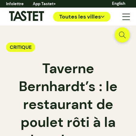
English
Infolettre
App Tastet+
Toutes les villes
CRITIQUE
Taverne
Bernhardt’s : le
restaurant de
poulet rôti à la