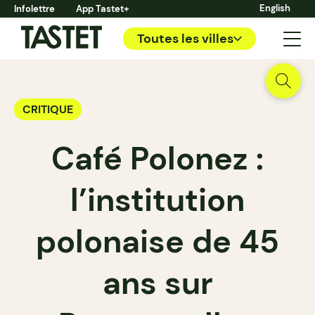
English
Infolettre
App Tastet+
Toutes les villes
CRITIQUE
Café Polonez :
l’institution
polonaise de 45
ans sur