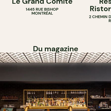
Le Grand Comité
Res
Ristor
1445 RUE BISHOP
MONTRÉAL
2 CHEMIN 
Du magazine