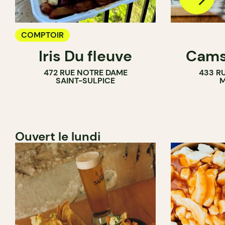
COMPTOIR
Iris Du fleuve
Cams
472 RUE NOTRE DAME
433 RU
SAINT-SULPICE
M
Ouvert le lundi