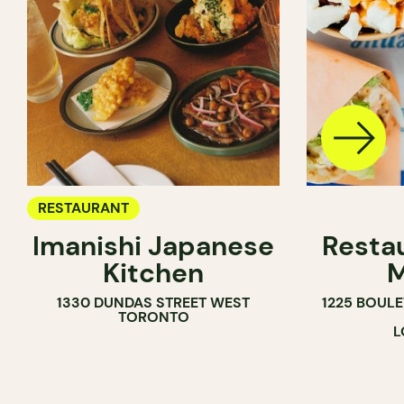
RESTAURANT
Imanishi Japanese
Resta
Kitchen
M
1330 DUNDAS STREET WEST
1225 BOUL
TORONTO
L