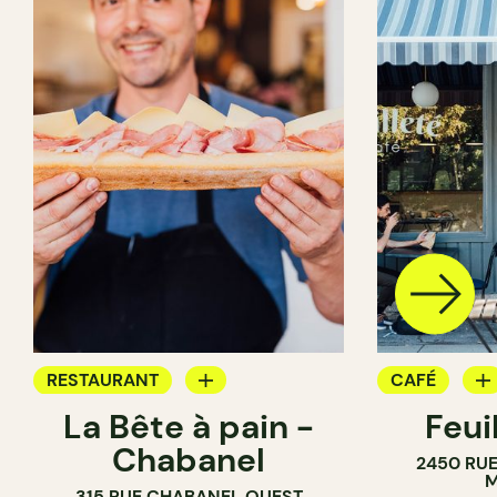
RESTAURANT
CAFÉ
La Bête à pain -
Feui
CAFÉ
PÂTISSERIE
Chabanel
2450 RUE
PÂTISSERIE
M
315 RUE CHABANEL OUEST