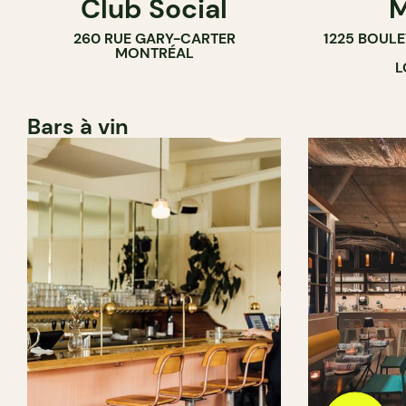
Club Social
M
260 RUE GARY-CARTER
1225 BOUL
MONTRÉAL
L
Bars à vin