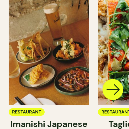
RESTAURANT
RESTAURAN
Imanishi Japanese
Tagl