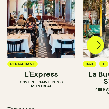
RESTAURANT
BAR
L'Express
La Bu
BAR À VIN
S
3927 RUE SAINT-DENIS
MONTRÉAL
4869 A
M