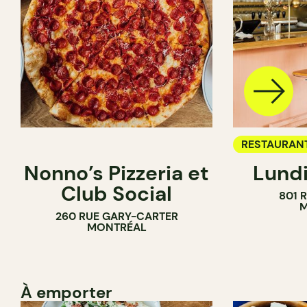
RESTAURAN
Nonno’s Pizzeria et
Lundi
BAR À VIN
Club Social
801 
M
260 RUE GARY-CARTER
MONTRÉAL
À emporter