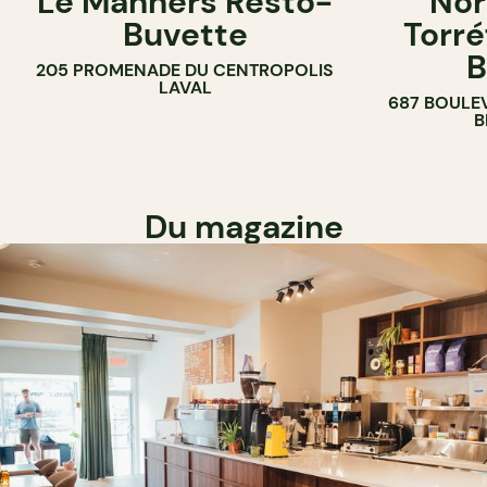
Le Manners Resto-
Nor
Buvette
Torré
B
205 PROMENADE DU CENTROPOLIS
LAVAL
687 BOULE
B
Du magazine