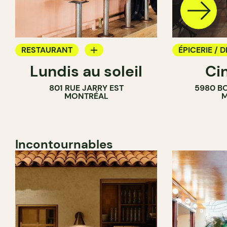
RESTAURANT
ÉPICERIE / D
Lundis au soleil
Ci
BAR À VIN
COMPTOIR
801 RUE JARRY EST
5980 B
CAVISTE
MONTRÉAL
M
Incontournables