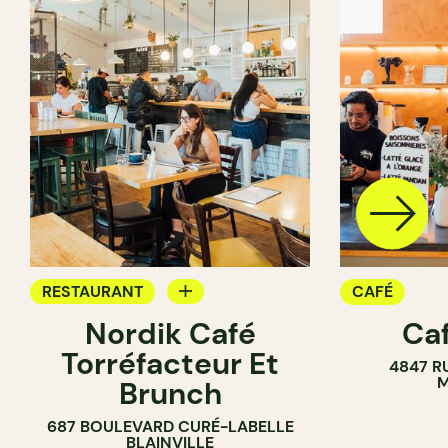
RESTAURANT
CAFÉ
Nordik Café
Caf
CAFÉ
Torréfacteur Et
4847 R
M
Brunch
687 BOULEVARD CURÉ-LABELLE
BLAINVILLE