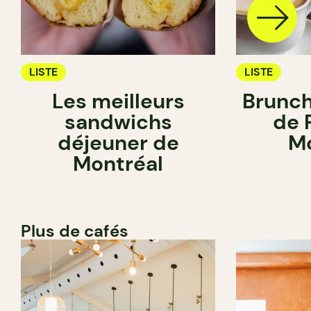
LISTE
LISTE
Les meilleurs
Brunch
sandwichs
de 
déjeuner de
Mo
Montréal
Plus de cafés