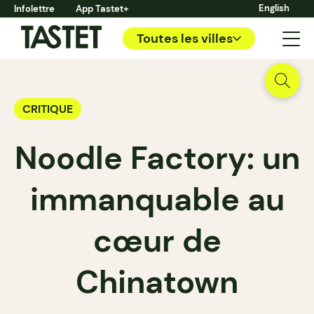
English
Infolettre
App Tastet+
Toutes les villes
CRITIQUE
Noodle Factory: un
immanquable au
cœur de
Chinatown