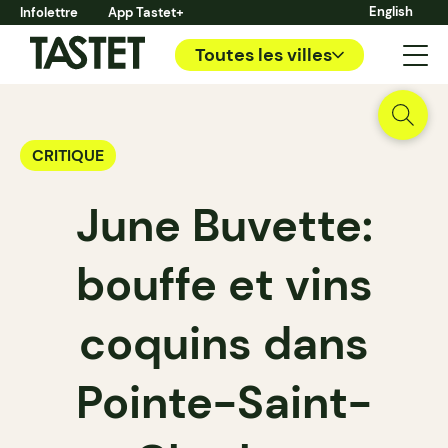
English
Infolettre
App Tastet+
Toutes les villes
CRITIQUE
June Buvette:
bouffe et vins
coquins dans
Pointe-Saint-