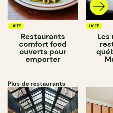
LISTE
LISTE
Restaurants
Les 
comfort food
res
ouverts pour
québ
emporter
Mo
Plus de restaurants