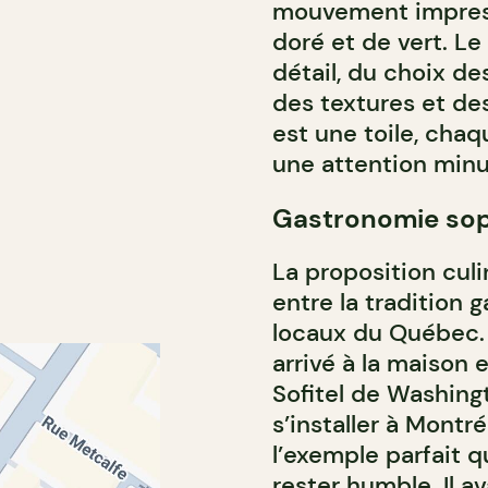
mouvement impress
doré et de vert. Le
détail, du choix de
des textures et de
est une toile, cha
une attention minu
Gastronomie sop
La proposition culi
entre la tradition 
locaux du Québec. 
arrivé à la maison e
Sofitel de Washing
s’installer à Montré
l’exemple parfait q
rester humble. Il a