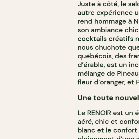
Juste à côté, le sal
autre expérience un
rend hommage à Nin
son ambiance chic 
cocktails créatifs 
nous chuchote que 
québécois, des fra
d’érable, est un in
mélange de Pineau 
fleur d’oranger, et 
Une toute nouve
Le RENOIR est un é
aéré, chic et conf
blanc et le confort
pleinement d’une s