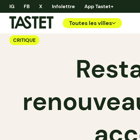
IG
FB
X
Infolettre
App Tastet+
Toutes les villes
CRITIQUE
Resta
renouveau
acc