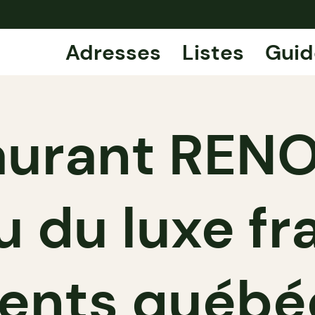
Adresses
Listes
Guid
urant RENOI
 du luxe fr
ents québé