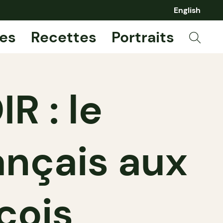
English
es
Recettes
Portraits
R : le
ançais aux
cois