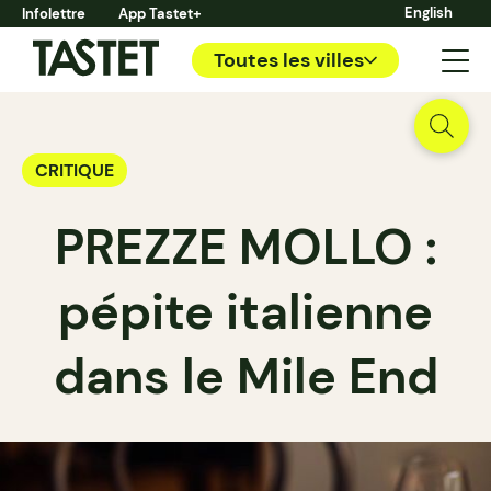
English
Infolettre
App Tastet+
Toutes les villes
CRITIQUE
PREZZE MOLLO :
pépite italienne
dans le Mile End