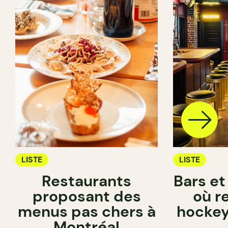
LISTE
LISTE
Restaurants
Bars et
proposant des
où r
menus pas chers à
hockey
Montréal