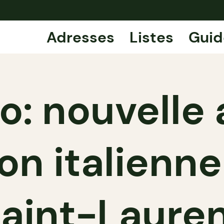
Adresses
Listes
Guid
lo: nouvelle
ion italienn
aint-Laure