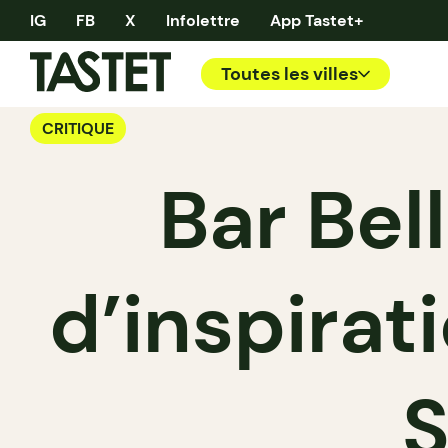
IG
FB
X
Infolettre
App Tastet+
Toutes les villes
CRITIQUE
Bar Bel
d’inspirat
S