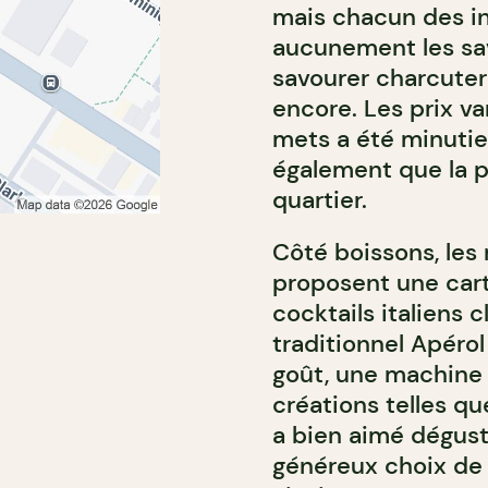
mais chacun des in
aucunement les sav
savourer charcuteri
encore. Les prix va
mets a été minutie
également que la p
quartier.
Côté boissons, les
proposent une car
cocktails italiens c
traditionnel Apérol
goût, une machine 
créations telles que
a bien aimé déguster
généreux choix de l