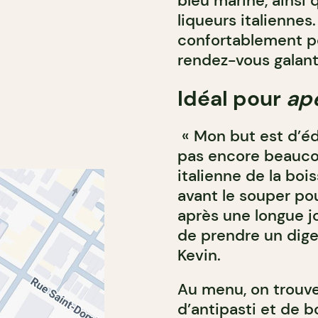
bleu marine, ainsi 
liqueurs italiennes.
confortablement po
rendez-vous galant
Idéal pour
ape
« Mon but est d’éd
pas encore beaucou
italienne de la bois
avant le souper pou
après une longue j
de prendre un diges
Kevin.
Au menu, on trouv
d’antipasti et de b