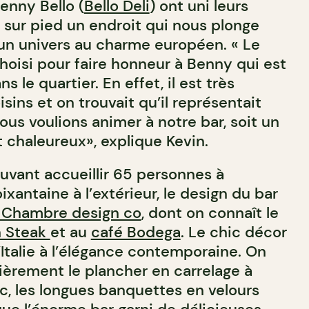
Benny Bello (
Bello Deli
) ont uni leurs
 sur pied un endroit qui nous plonge
un univers au charme européen. « Le
hoisi pour faire honneur à Benny qui est
 le quartier. En effet, il est très
sins et on trouvait qu’il représentait
nous voulions animer à notre bar, soit un
t chaleureux», explique Kevin.
vant accueillir 65 personnes à
oixantaine à l’extérieur, le design du bar
 Chambre design co
, dont on connaît le
 Steak
et au
café Bodega
. Le chic décor
l’Italie à l’élégance contemporaine. On
lièrement le plancher en carrelage à
c, les longues banquettes en velours