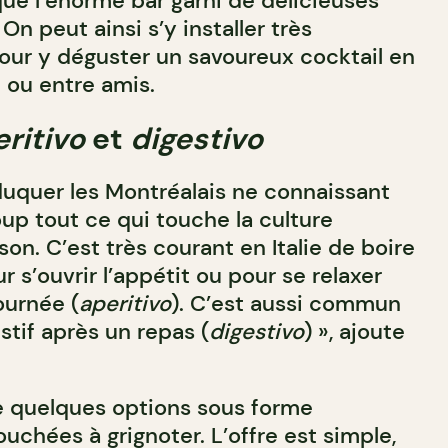
que l’énorme bar garni de délicieuses
 On peut ainsi s’y installer très
ur y déguster un savoureux cocktail en
 ou entre amis.
ritivo
et
digestivo
uquer les Montréalais ne connaissant
p tout ce qui touche la culture
son. C’est très courant en Italie de boire
r s’ouvrir l’appétit ou pour se relaxer
ournée (
aperitivo
). C’est aussi commun
tif après un repas (
digestivo
) », ajoute
e quelques options sous forme
ouchées à grignoter. L’offre est simple,