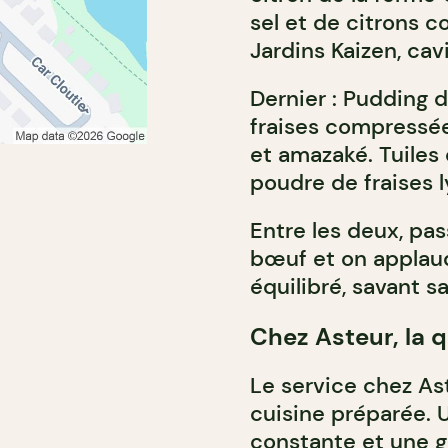
sel et de citrons c
Jardins Kaizen, cav
Dernier : Pudding d
fraises compressée
et amazaké. Tuiles 
poudre de fraises l
Entre les deux, pas
bœuf et on applau
équilibré, savant 
Chez Asteur, la q
Le service chez Ast
cuisine préparée. U
constante et une g