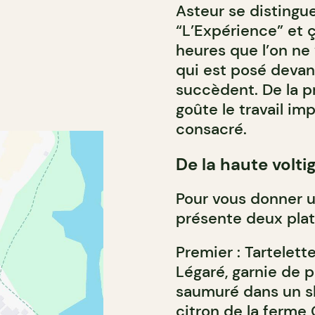
Asteur se distingue
“L’Expérience” et ç
heures que l’on ne 
qui est posé devant
succèdent. De la pr
goûte le travail im
consacré.
De la haute volt
Pour vous donner u
présente deux plats 
Premier : Tartelett
Légaré, garnie de 
saumuré dans un sh
citron de la ferme 