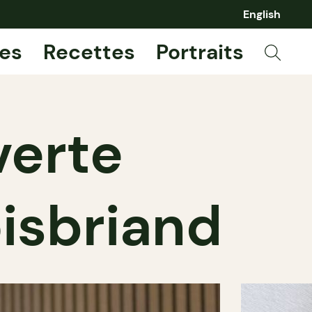
English
es
Recettes
Portraits
verte
isbriand