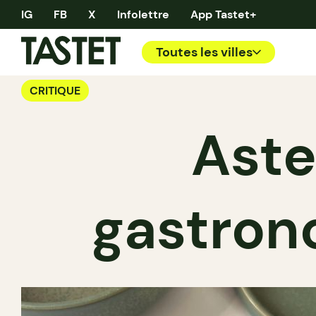
IG
FB
X
Infolettre
App Tastet+
Toutes les villes
CRITIQUE
Aste
gastron