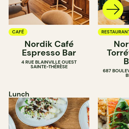
CAFÉ
RESTAURAN
Nordik Café
Nor
CAFÉ
Espresso Bar
Torré
B
4 RUE BLAINVILLE OUEST
SAINTE-THÉRÈSE
687 BOULE
B
Lunch