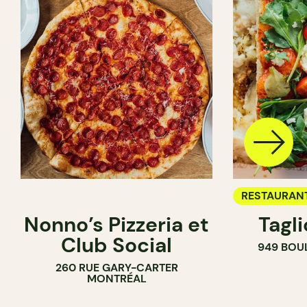
RESTAURAN
Nonno’s Pizzeria et
Tagl
Club Social
949 BOU
260 RUE GARY-CARTER
MONTRÉAL