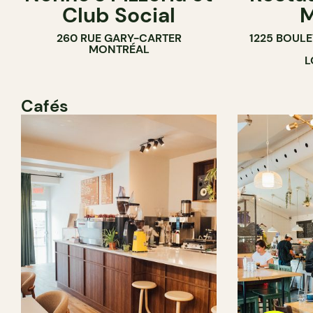
Club Social
M
260 RUE GARY-CARTER
1225 BOUL
MONTRÉAL
L
Cafés