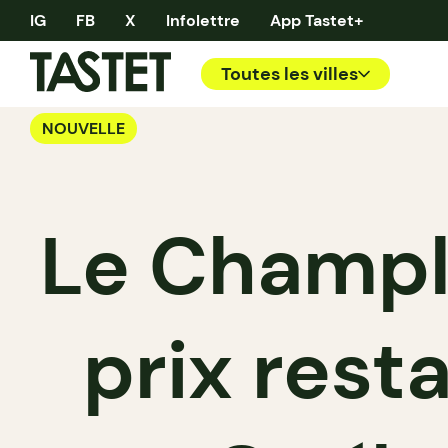
IG
FB
X
Infolettre
App Tastet+
Toutes les villes
NOUVELLE
Le Champla
prix rest