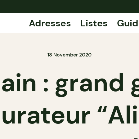
Adresses
Listes
Guid
18 November 2020
in : grand
aurateur “A