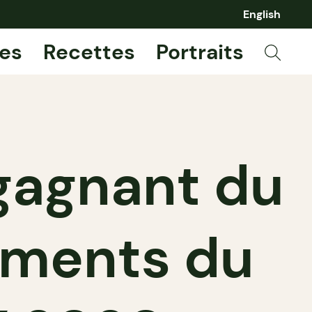
English
es
Recettes
Portraits
 gagnant du
liments du