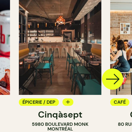
ÉPICERIE / DEP
CAFÉ
Cinqàsept
COMPTOIR
COMPT
5980 BOULEVARD MONK
80 RU
CAVISTE
MONTRÉAL