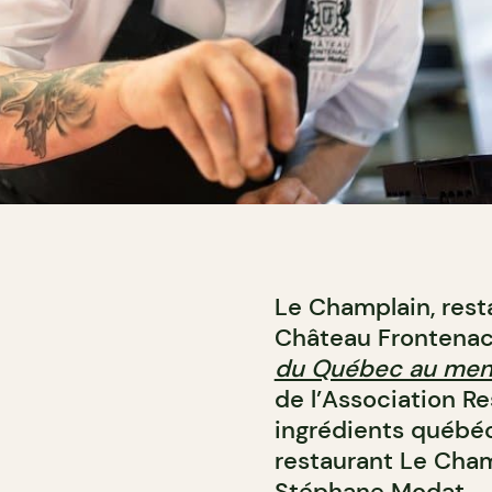
Le Champlain, rest
Château Frontenac
du Québec au me
de l’Association R
ingrédients québé
restaurant Le Cham
Stéphane Modat.