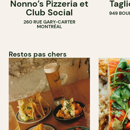
Nonno’s Pizzeria et
Tagl
Club Social
949 BOU
260 RUE GARY-CARTER
MONTRÉAL
Restos pas chers