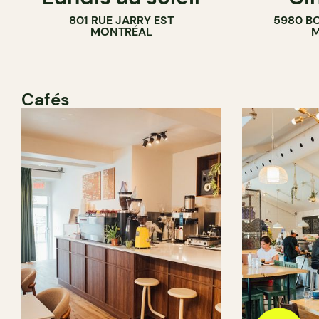
801 RUE JARRY EST
5980 B
CAVISTE
MONTRÉAL
M
Cafés