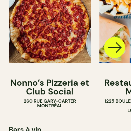
Nonno’s Pizzeria et
Resta
Club Social
M
260 RUE GARY-CARTER
1225 BOUL
MONTRÉAL
L
Bars à vin