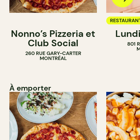
RESTAURAN
Nonno’s Pizzeria et
Lundi
BAR À VIN
Club Social
801 
M
260 RUE GARY-CARTER
MONTRÉAL
À emporter