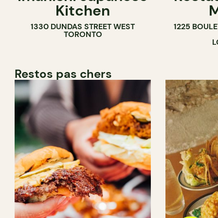
Kitchen
M
1330 DUNDAS STREET WEST
1225 BOUL
TORONTO
L
Restos pas chers