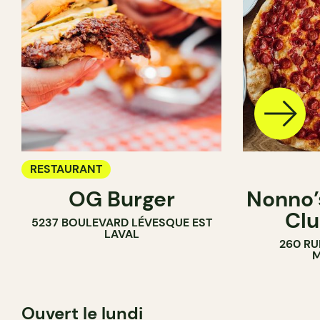
RESTAURANT
OG Burger
Nonno’s
Clu
5237 BOULEVARD LÉVESQUE EST
LAVAL
260 RU
M
Ouvert le lundi