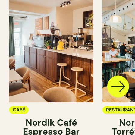
CAFÉ
RESTAURAN
Nordik Café
Nor
CAFÉ
Espresso Bar
Torré