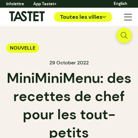
English
Infolettre
App Tastet+
Toutes les villes
NOUVELLE
29 October 2022
MiniMiniMenu: des
recettes de chef
pour les tout-
petits