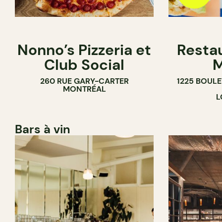
Nonno’s Pizzeria et
Resta
Club Social
M
260 RUE GARY-CARTER
1225 BOUL
MONTRÉAL
L
Bars à vin