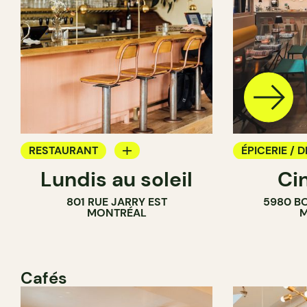
RESTAURANT
ÉPICERIE / D
Lundis au soleil
Ci
BAR À VIN
COMPTOIR
801 RUE JARRY EST
5980 B
CAVISTE
MONTRÉAL
M
Cafés