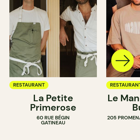
RESTAURANT
RESTAURAN
La Petite
Le Man
Primerose
B
60 RUE BÉGIN
205 PROMEN
GATINEAU