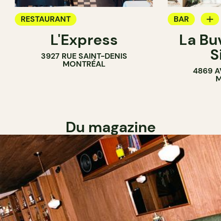
RESTAURANT
BAR
L'Express
La Bu
BAR À VIN
S
3927 RUE SAINT-DENIS
MONTRÉAL
4869 A
M
Du magazine