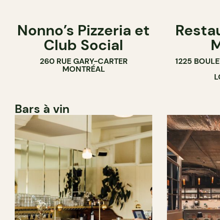
Nonno’s Pizzeria et
Resta
Club Social
M
260 RUE GARY-CARTER
1225 BOUL
MONTRÉAL
L
Bars à vin