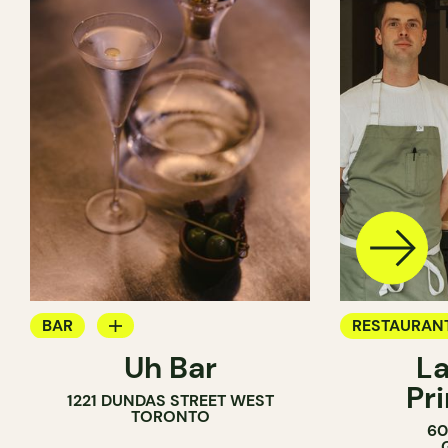
BAR
RESTAURAN
Uh Bar
La
BAR À COCKTAIL
Pr
1221 DUNDAS STREET WEST
TORONTO
60