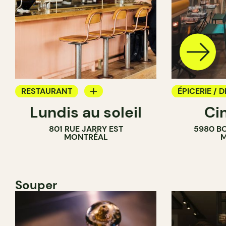
RESTAURANT
ÉPICERIE / D
Lundis au soleil
Ci
BAR À VIN
COMPTOIR
801 RUE JARRY EST
5980 B
CAVISTE
MONTRÉAL
M
Souper