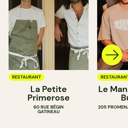
RESTAURANT
RESTAURAN
La Petite
Le Man
Primerose
B
60 RUE BÉGIN
205 PROMEN
GATINEAU