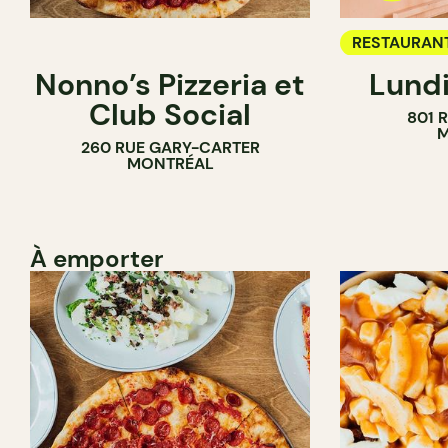
RESTAURAN
Nonno’s Pizzeria et
Lundi
BAR À VIN
Club Social
801 
M
260 RUE GARY-CARTER
MONTRÉAL
À emporter