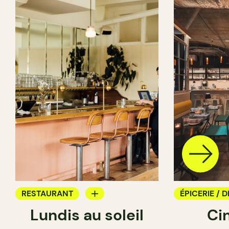
RESTAURANT
ÉPICERIE / D
Lundis au soleil
Ci
BAR À VIN
COMPTOIR