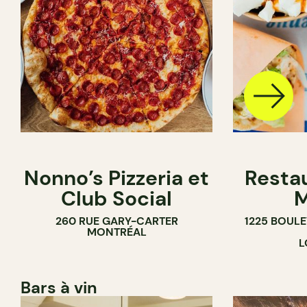
Nonno’s Pizzeria et
Resta
Club Social
M
260 RUE GARY-CARTER
1225 BOUL
MONTRÉAL
L
Bars à vin