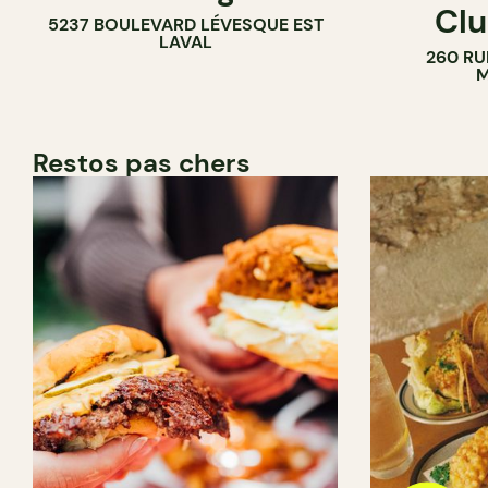
Clu
5237 BOULEVARD LÉVESQUE EST
LAVAL
260 RU
M
Restos pas chers