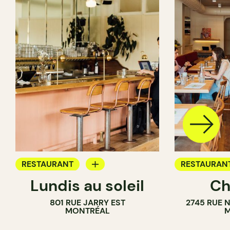
RESTAURANT
RESTAURAN
Lundis au soleil
Ch
BAR À VIN
801 RUE JARRY EST
2745 RUE 
MONTRÉAL
M