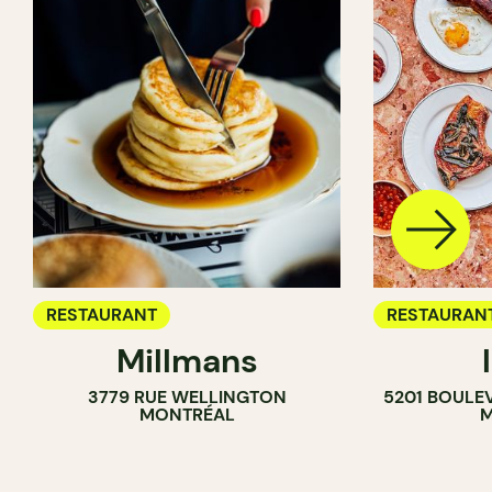
RESTAURANT
RESTAURAN
Millmans
CAFÉ
3779 RUE WELLINGTON
5201 BOULE
BAR À VIN
MONTRÉAL
M
CAVISTE