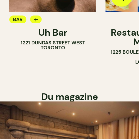
BAR
Uh Bar
Resta
BAR À COCKTAIL
M
1221 DUNDAS STREET WEST
TORONTO
1225 BOUL
L
Du magazine