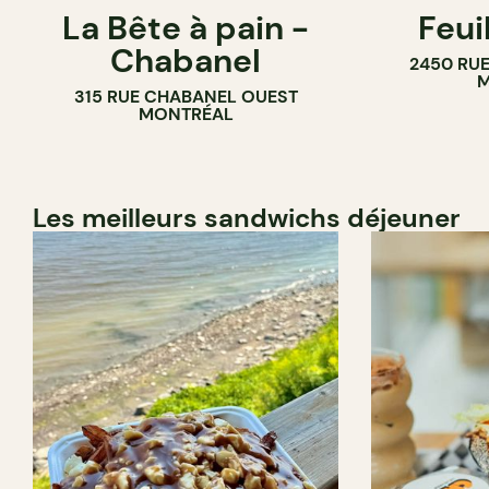
La Bête à pain -
Feui
CAFÉ
PÂTISSERIE
Chabanel
2450 RUE
PÂTISSERIE
M
315 RUE CHABANEL OUEST
BOULANGERIE
MONTRÉAL
Les meilleurs sandwichs déjeuner