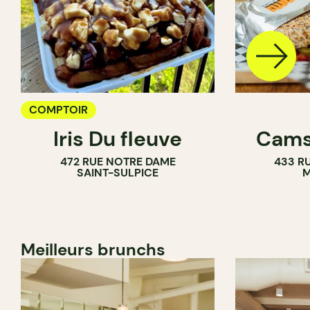
COMPTOIR
Iris Du fleuve
Cams
472 RUE NOTRE DAME
433 RU
SAINT-SULPICE
M
Meilleurs brunchs