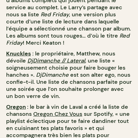
d’albums complets qui jouent pendant le
service au complet. Le Larry’s partage avec
nous sa liste
Red Friday
, une version plus
courte d’une liste de lecture dans laquelle
l’équipe a sélectionné une chanson par album.
Les albums sont tous rouges… d’où le titre
Red
Friday
! Merci Keaton !
Knuckles
: le propriétaire, Matthew, nous
dévoile
DjDimanche // Lateral
,
une liste «
soigneusement choisie pour faire bouger les
hanches ».
DjDimanche
est son alter ego, nous
confie-t-il. Une liste de chansons parfaite pour
une soirée que l’on souhaite prolonger avec
un bon verre de vin.
Oregon
: le bar à vin de Laval a créé la liste de
chansons
Oregon Chez Vous
sur Spotify, « une
playlist éclectique pour te faire dandiner tout
en cuisinant tes plats favoris » et qui
accompagnera très bien les plats pour